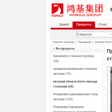
Домой
Продукты
О нас
Categories
Главная страница
Продукция
катушка печат
Galvalume
Все продукты
П
Galvalume стального рулона
с
(38)
гальванизированная стальная
катушка
(75)
катушка печати Анти--пальца
стальная
(28)
Prepainted оцинкованная сталь
катушки
(136)
Prepainted Galvalume