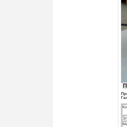
Пр
Га
Ко
Эл
М