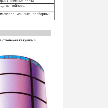
афчик, книжные полки
рд, контейнера
тимекепер, машинка, приборный
ставка
 стальная катушка с