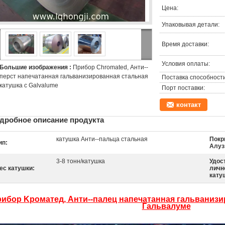
Цена:
Упаковывая детали:
Время доставки:
Условия оплаты:
Большие изображения :
Прибор Chromated, Анти--
перст напечатанная гальванизированная стальная
Поставка способности
катушка с Galvalume
Порт поставки:
контакт
дробное описание продукта
катушка Анти--пальца стальная
Покр
ип:
Алуз
3-8 тонн/катушка
Удос
ес катушки:
личн
кату
ибор Kроматед, Анти--палец напечатанная гальванизи
Гальвалуме