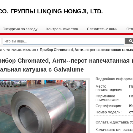
CO. ГРУППЫ LINQING HONGJI, LTD.
Экскурсия по заводу
Контроль качества
Свяжитесь с нами
Отп
Прибор Chromated, Анти--перст напечатанная гальв
и Анти--пальца стальная
рибор Chromated, Анти--перст напечатанная
тальная катушка с Galvalume
Подробная информац
Место
П
происхождения:
Фирменное
Ho
наименование:
Сертификация:
I
Номер модели:
с
Оплата и доставка У
Количество мин заказ