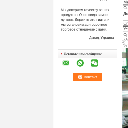
М
С
Мы доверяем качеству ваших
Де
продуктов. Оно всегда самое
лучшее. Держите этот идти, и
Сп
мы установим долгосрочное
Ус
торговое отношение с вами.
Ср
—— Дэвид, Украина
Оставьте нам сообщение