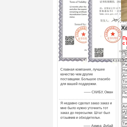
П
с
Пр
Ст
Ра
Славная компания, лучшее
Н
качество чем другие
Ат
поставщики. Большое спасибо
Т
для вашей поддержки.
Ш
—— СХИБУ, Оман
По
по
Я недавно сделал заказ заказ и
Ал
мне было нужно уточнить тот
ИД
заказ до пересылки. Штат был
Ве
отзывчив и обходительн.
Ти
—— Ахмед, Дубай