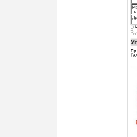
М
то
Др
Пр
Га