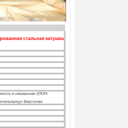
дукции
рованная стальная катушка
ивность и смазанная (ООН-
етитель/нул блесточек