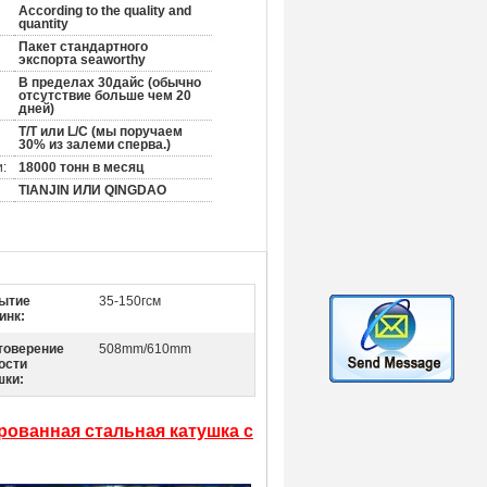
According to the quality and
quantity
Пакет стандартного
экспорта seaworthy
В пределах 30дайс (обычно
отсутствие больше чем 20
дней)
T/T или L/C (мы поручаем
30% из залеми сперва.)
:
18000 тонн в месяц
TIANJIN ИЛИ QINGDAO
ытие
35-150гсм
инк:
товерение
508mm/610mm
ости
шки:
рованная стальная катушка с