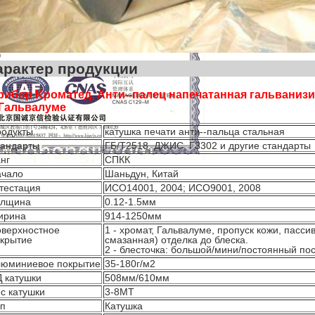
Характер про
рибор Kроматед, Анти--палец напечатанная гальванизи
 Гальвалуме
одукты
катушка печати анти--пальца стальная
андарты
ГБ/Т2518, ДЖИС, Г3302 и другие стандарты
нг
СПКК
ачало
Шаньдун, Китай
тестация
ИСО14001, 2004; ИСО9001, 2008
олщина
0.12-1.5мм
ирина
914-1250мм
верхностное
1 - хромат, Гальвалуме, пропуск кожи, пасс
крытие
смазанная) отделка до блеска.
2 - блесточка: большой/мини/постоянный пос
юминиевое покрытие
35-180г/м2
 катушки
508мм/610мм
с катушки
3-8МТ
п
Катушка