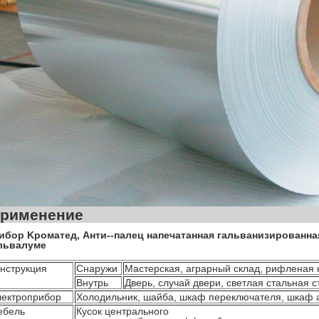
Отправить
Примен
ибор Kроматед, Анти--палец напечатанная гальванизированная
львалуме
нструкция
Снаружи
Мастерская, аграрный склад, рифленая 
Внутрь
Дверь, случай двери, светлая стальная 
ектроприбор
Холодильник, шайба, шкаф переключателя, шкаф а
ебель
Кусок центрального