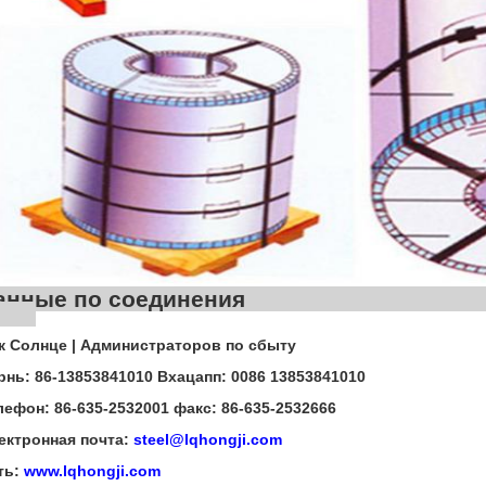
Данные по сое
к Солнце | Администраторов по сбыту
рнь: 86-13853841010 Вхацапп: 0086 13853841010
лефон: 86-635-2532001 факс: 86-635-2532666
ектронная почта:
steel@lqhongji.com
ть:
www.lqhongji.com