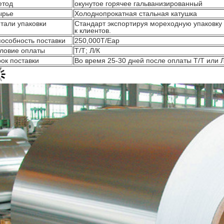
етод
окунутое горячее гальванизированный
ырье
Холоднопрокатная стальная катушка
тали упаковки
Стандарт экспортируя мореходную упаковку
к клиентов.
особность поставки
250,000Т/Еар
ловие оплаты
Т/Т; Л/К
ок поставки
Во время 25-30 дней после оплаты Т/Т или Л
Оставьте сообщение
Мы скоро тебе перезвоним!