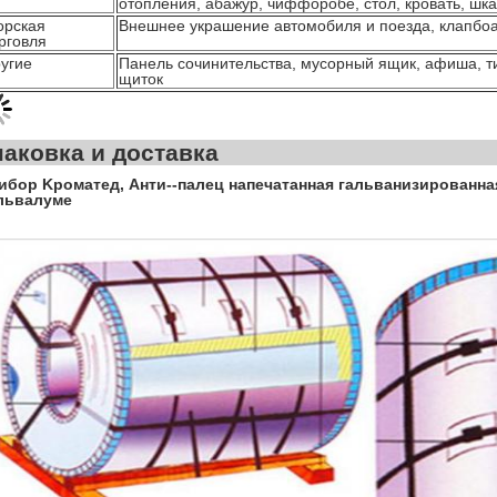
отопления, абажур, чиффоробе, стол, кровать, шк
орская
Внешнее украшение автомобиля и поезда, клапбоа
рговля
угие
Панель сочинительства, мусорный ящик, афиша, 
щиток
Упаковка и до
ибор Kроматед, Анти--палец напечатанная гальванизированная
львалуме