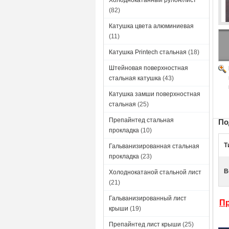
Холоднокатанный рулон/лист
(82)
Катушка цвета алюминиевая
(11)
Катушка Printech стальная
(18)
Штейновая поверхностная
стальная катушка
(43)
Катушка замши поверхностная
стальная
(25)
Препайнтед стальная
По
прокладка
(10)
Т
Гальванизированная стальная
прокладка
(23)
В
Холоднокатаной стальной лист
(21)
Гальванизированный лист
Пр
крыши
(19)
Препайнтед лист крыши
(25)