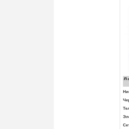
Ни
Че
Те
Эл
Се