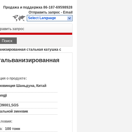
Продажа и поддержка
86-187-69598928
Отправить запрос
-
Email
Select Language
равить запрос
Поиск
анизированная стальная катушка с
 гальванизированная
ия о продукте:
ровинция Шаньдуна, Китай
ngji
SO9001,SGS
тальной змеевик
словия:
а:
100 тонн