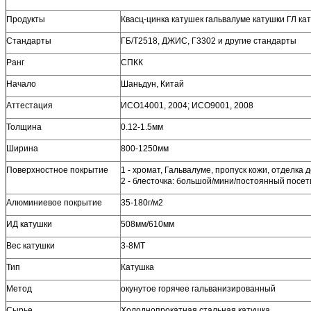
Продукты
Квасц-цинка катушек гальвалуме катушки ГЛ ка
Стандарты
ГБ/Т2518, ДЖИС, Г3302 и другие стандарты
Ранг
СПКК
Начало
Шаньдун, Китай
Аттестация
ИСО14001, 2004; ИСО9001, 2008
Толщина
0.12-1.5мм
Ширина
800-1250мм
Поверхностное покрытие
1 - хромат, Гальвалуме, пропуск кожи, отделка 
2 - блесточка: большой/мини/постоянный посет
Алюминиевое покрытие
35-180г/м2
ИД катушки
508мм/610мм
Вес катушки
3-8МТ
Тип
Катушка
Метод
окунутое горячее гальванизированный
Сырье
Холоднопрокатная стальная катушка