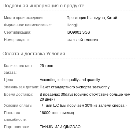
Подробная информация о продукте
Место происхождения:
Провинция Шаньдуна, Китай
Фирменное наименование:
Hongji
Сертификация:
ISO9001,SGS
Номер модели:
стальной змеевик
Оплата и доставка Условия
Количество мин
25 тонн
заказа:
Цена:
According to the quality and quantity
Упаковывая детали:
Пакет стандартного экспорта seaworthy
Время доставки:
В пределах 30days (обычно отсутствие больше чем
20 дней)
Условия оплаты:
T/T или L/C (мы поручаем 30% из залеми сперва.)
Поставка
18000 тонн в месяц
способности:
Порт поставки:
TIANJIN ИЛИ QINGDAO