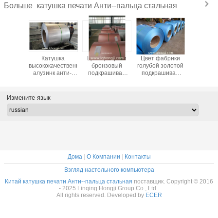
катушка печати Анти--пальца стальная
Больше
рика
Катушка
Цвет фабрики
Цвет фабрики
Двойная 
ьной
высококачественного
бронзовый
голубой золотой
или оди
ушки
алузинк анти--
подкрашивал
подкрашивал
бортовая
e анти--
отпечатка
катушку АЗ100г
катушку АЗ150г
анти--п
печати
пальцев
анти--пальц-
гальвалуме анти-
печат
айская с
стальная, сталь
печати ГЛ АФП
-пальц-печати
зеленого
Измените язык
ошее
АФП
стальную
АФП стальную
свертыв
красным,
свертывается
спира
й, цвет
спиралью от
ота
группы хонгджи
Дома
|
О Компании
|
Контакты
Взгляд настольного компьютера
Китай катушка печати Анти--пальца стальная
поставщик. Copyright © 2016
- 2025 Linqing Hongji Group Co., Ltd..
All rights reserved. Developed by
ECER