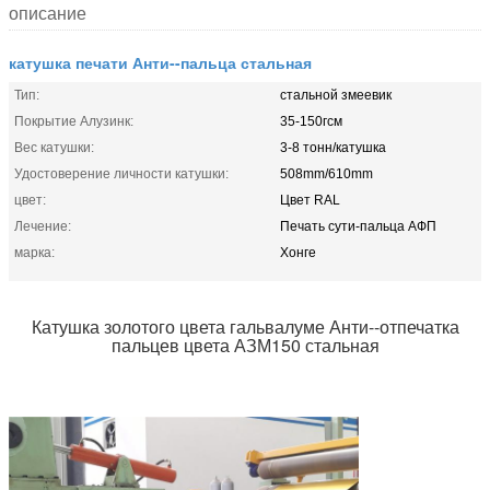
описание
катушка печати Анти--пальца стальная
Тип:
стальной змеевик
Покрытие Алузинк:
35-150гсм
Вес катушки:
3-8 тонн/катушка
Удостоверение личности катушки:
508mm/610mm
цвет:
Цвет RAL
Лечение:
Печать сути-пальца АФП
марка:
Хонге
Катушка золотого цвета гальвалуме Анти--отпечатка
пальцев цвета АЗМ150 стальная