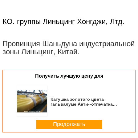
КО. группы Линьцинг Хонгджи, Лтд.
Провинция Шаньдуна индустриальной
зоны Линьцинг, Китай.
Оптовая продажа сразу от гальванизированных фарфором катушек стали,
катушка ГИ стальная
Получить лучшую цену для
Катушка золотого цвета
гальвалуме Анти--отпечатка
пальцев цвета АЗМ150
стальная
Продолжать