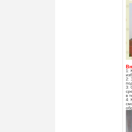
Вн
1:
из
2: 
по
3:
ср
в т
4: 
см
об