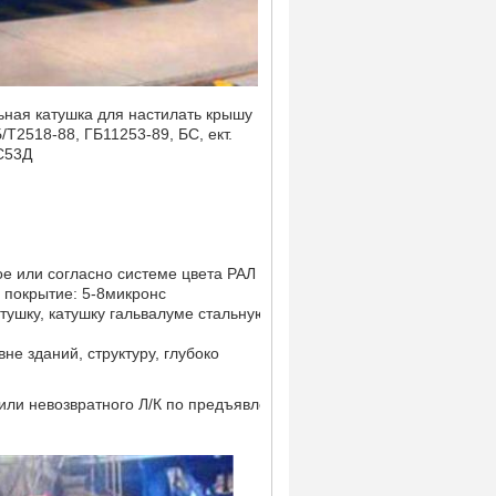
ная катушка для настилать крышу
2518-88, ГБ11253-89, БС, ект.
С53Д
ое или согласно системе цвета РАЛ
 покрытие: 5-8микронс
тушку, катушку гальвалуме стальную
е зданий, структуру, глубоко
или невозвратного Л/К по предъявлении