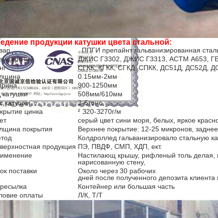
едение продукции катушки цвета стальной:
вар
ППГИ препайнт гальванизированная сталь
андартный
ДЖИС Г3302, ДЖИС Г3313, АСТМ А653, ГБ/Т
нг
СГКК, КГКК, СГКД, СПКК, ДС51Д, ДС52Д, Д
лщина
0.15мм-2мм
рина
900-1250мм
 катушки
508мм/610мм
с катушки
3-6тонс
крытие цинка
² З20-З270г/м
ет
серый цвет сини моря, белых, яркое красн
лщина покрытия
Верхнее покрытие: 12-25 микронов, заднее
тод
Колдроллед гальванизировало стальную ка
верхностная продукция
ПЭ, ПВДФ, СМП, ХДП, ект.
именение
Настилающ крышу, рифленый толь делая, вн
нарисованную стену,
ок поставки
Около через 30 рабочих
дней после полученного депозита клиента 
ресылка
Контейнер или большая часть
ловие оплаты
Л/К, Т/Т