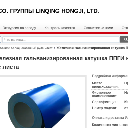
CO. ГРУППЫ LINQING HONGJI, LTD.
Экскурсия по заводу
Контроль качества
Свяжитесь с нами
Отп
Железная гальванизированная катушка 
alvalume Холоднокатанный рулон/лист
елезная гальванизированная катушка ППГИ
с листа
Подробная информац
Место
П
происхождения:
Фирменное
Ho
наименование:
Сертификация:
I
Номер модели:
с
Оплата и доставка У
Количество мин заказ