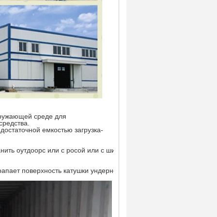
кружающей среде для
средства.
 достаточной емкостью загрузка-
нить оутдоорс или с росой или с широкой разницой
рапает поверхность катушки ундернеатх. Катушка должна быть