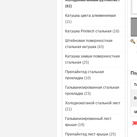
Холоднокатанный рулон/лист
(82)
Катушка цвета алюминиевая
(11)
Катушка Printech стальная
(18)
Штейновая поверхностная
стальная катушка
(43)
Катушка замши поверхностная
стальная
(25)
Препайнтед стальная
По
прокладка
(10)
Т
Гальванизированная стальная
прокладка
(23)
В
Холоднокатаной стальной лист
(21)
ц
Гальванизированный лист
Ж
крыши
(19)
Препайнтед лист крыши
(25)