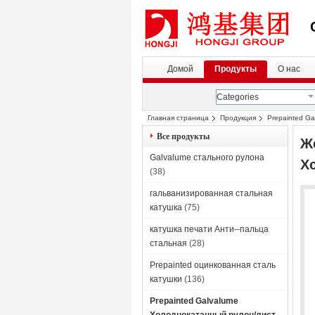
Домой
Продукты
О нас
Categories
Главная страница
Продукция
Prepainted G
Все продукты
Ж
Galvalume стального рулона
Х
(38)
гальванизированная стальная
катушка
(75)
катушка печати Анти--пальца
стальная
(28)
Prepainted оцинкованная сталь
катушки
(136)
Prepainted Galvalume