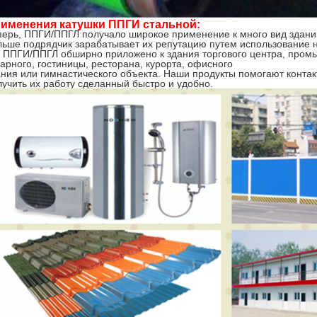
именения катушки ППГИ стальной:
перь, ППГИ/ППГЛ получало широкое применение к много вид здани
льше подрядчик зарабатывает их репутацию путем использование н
о ППГИ/ППГЛ обширно приложено к здания торгового центра, пром
арного, гостиницы, ресторана, курорта, офисного
ания или гимнастического объекта. Наши продукты помогают контак
лучить их работу сделанный быстро и удобно.
Отправить