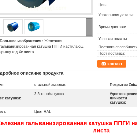
Цена:
Упаковывая детали:
Время доставки:
Условия оплаты:
Большие изображения :
Железная
гальванизированная катушка ППГИ настилающ
Поставка способности
крышу код Хс листа
Порт поставки:
контакт
дробное описание продукта
ип:
стальной змеевик
Покрытие Znic
3-8 тонн/катушка
Удостоверени
ес катушки:
личности
катушки:
вет:
Цвет RAL
елезная гальванизированная катушка ППГИ н
листа