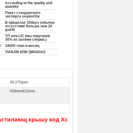
According to the quality and
quantity
Пакет стандартного
экспорта seaworthy
В пределах 30days (обычно
отсутствие больше чем 20
дней)
T/T или L/C (мы поручаем
30% из залеми сперва.)
:
18000 тонн в месяц
TIANJIN ИЛИ QINGDAO
:
30-275gsm
е
508mm/610mm
астилающ крышу код Хс