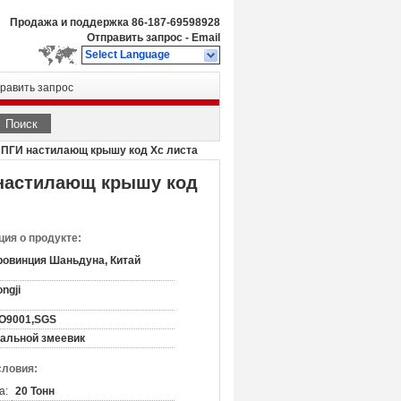
Продажа и поддержка
86-187-69598928
Отправить запрос
-
Email
Select Language
равить запрос
Поиск
ППГИ настилающ крышу код Хс листа
 настилающ крышу код
ия о продукте:
ровинция Шаньдуна, Китай
ngji
SO9001,SGS
тальной змеевик
словия:
а:
20 Тонн