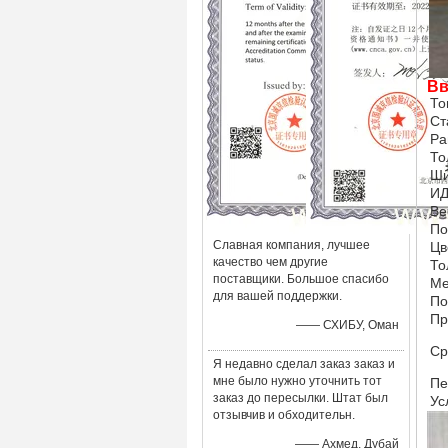
Вв
То
Ст
Ра
То
Ши
ИД
Ве
По
Славная компания, лучшее
Цв
качество чем другие
То
поставщики. Большое спасибо
Ме
для вашей поддержки.
По
Пр
—— СХИБУ, Оман
Ср
Я недавно сделал заказ заказ и
мне было нужно уточнить тот
Пе
заказ до пересылки. Штат был
Ус
отзывчив и обходительн.
—— Ахмед, Дубай