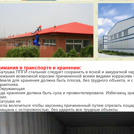
имания в транспорте и хранении:
 Катушка ППГИ стальная следует сохранить в ясной и аккуратной о
бежания возможной корозии причиненной всеми видами коррасиве 
Земля для хранения должна быть плоска, без трудного объекта, и с
дшипника.
 Окружающая
еда хранения должна быть суха и провентилировала. Избегающ хра
емп.
Катушка не
огла волочиться чтобы заусенец причиненный путем отрезать поца
ращана с осторожностью, без ударять все трудные объекты.