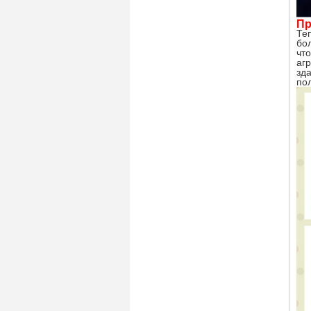
Пр
Те
бо
чт
агр
зд
по