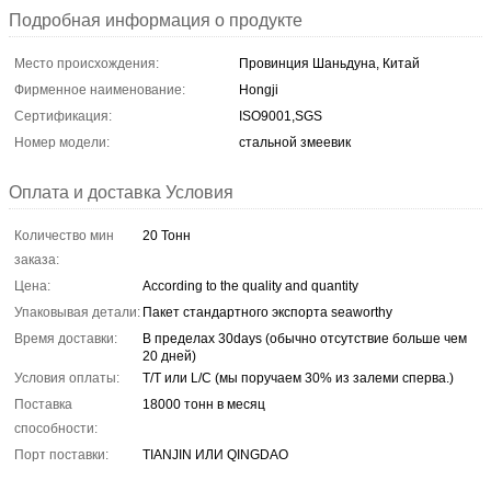
Подробная информация о продукте
Место происхождения:
Провинция Шаньдуна, Китай
Фирменное наименование:
Hongji
Сертификация:
ISO9001,SGS
Номер модели:
стальной змеевик
Оплата и доставка Условия
Количество мин
20 Тонн
заказа:
Цена:
According to the quality and quantity
Упаковывая детали:
Пакет стандартного экспорта seaworthy
Время доставки:
В пределах 30days (обычно отсутствие больше чем
20 дней)
Условия оплаты:
T/T или L/C (мы поручаем 30% из залеми сперва.)
Поставка
18000 тонн в месяц
способности:
Порт поставки:
TIANJIN ИЛИ QINGDAO