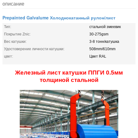
описание
Prepainted Galvalume Холоднокатанный рулон/лист
Тип:
стальной змеевик
Покрытие Znic:
30-275gsm
Вес катушки:
3-8 тонн/катушка
Удостоверение личности катушки:
508mm/610mm
цвет:
Цвет RAL
Железный лист катушки ППГИ 0.5мм
толщиной стальной