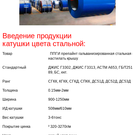
Введение продукции
катушки цвета стальной:
Товар
ППГИ препайнт гальванизированная стальная к
настилать крышу
Стандартный
ДЖИС Г3302, ДЖИС Г3313, АСТМ А653, ГБ/Т2518-
89, БС, ект.
Ранг
СГКК, КГКК, СГКД, СПКК, ДС51Д, ДС52Д, ДС53Д
Толщина
0.15мм-2мм
Ширина
900-1250мм
ИД катушки
508мм/610мм
Вес катушки
3-6тонс
Покрытие цинка
² З20-З270г/м