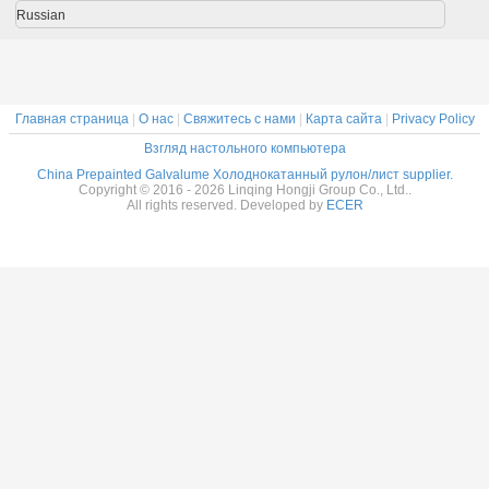
алла
гальванизированная
покрашенные
сталь
Russian
стальная
стальные,
катушка
ширину 700мм
-1250мм
Главная страница
|
О нас
|
Свяжитесь с нами
|
Карта сайта
|
Privacy Policy
Взгляд настольного компьютера
China Prepainted Galvalume Холоднокатанный рулон/лист supplier.
Copyright © 2016 - 2026 Linqing Hongji Group Co., Ltd..
All rights reserved. Developed by
ECER