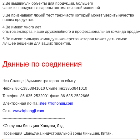
2.Ве выдвинули объекты для продукции, большего
части из продуктов сварены автоматической машиной.
3.Ве признавают любой тест трех-части который может уверить качество
наших продуктов.
4.Ве имеют много лет
опытов экспорта, наше дружелюбного и профессиональная команда продаж
5.Ве имеют сильную команду инженерства которая может дать самое
лучшее решение для ваших проектов.
Данные по соединения
Ник Солнце | Администраторов по сбыту
Чернь: 86-13853841010 Скыпе: кн13853841010
Телефон: 86-635-2532001 факс: 86-635-2532666
Электронная почта:
steel@lqhongji.com
Сеть:
www.lqhongji.com
--------------------------------------------------
КО. группы Линьцинг Хонгджи, Лтд.
Провинция Шаньдуна индустриальной зоны Линьцинг, Китай.