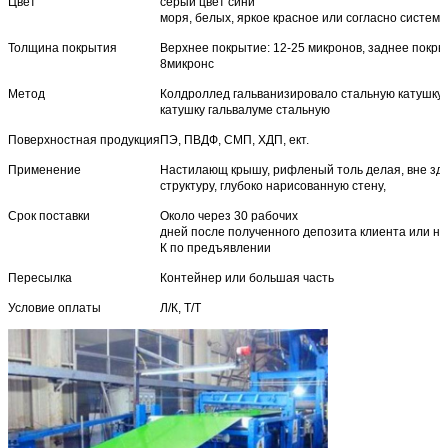
Цвет
серый цвет сини
моря, белых, яркое красное или согласно системе
Толщина покрытия
Верхнее покрытие: 12-25 микронов, заднее покрыт
8микронс
Метод
Колдроллед гальванизировало стальную катушку,
катушку гальвалуме стальную
Поверхностная продукция
ПЭ, ПВДФ, СМП, ХДП, ект.
Применение
Настилающ крышу, рифленый толь делая, вне зд
структуру, глубоко нарисованную стену,
Срок поставки
Около через 30 рабочих
дней после полученного депозита клиента или не
К по предъявлении
Пересылка
Контейнер или большая часть
Условие оплаты
Л/К, Т/Т