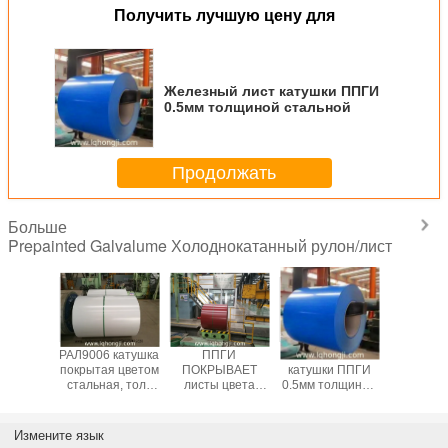
Получить лучшую цену для
Железный лист катушки ППГИ
0.5мм толщиной стальной
Продолжать
Больше
Prepainted Galvalume Холоднокатанный рулон/лист
а ППГЛ
РАЛ9006 катушка
ППГИ
Железный лист
Полно
я цвета
покрытая цветом
ПОКРЫВАЕТ
катушки ППГИ
труд
о краски
стальная, толь
листы цвета
0.5мм толщиной
препай
пар и
металлического
покрытые/Пре
стальной
катушка 
и Акзо
листа
покрашенные
ги; напеч
тальная
свертывает, пре
гальвалуме
катушка 
Измените язык
толя
покрашенная
листов Пре
катушка пп