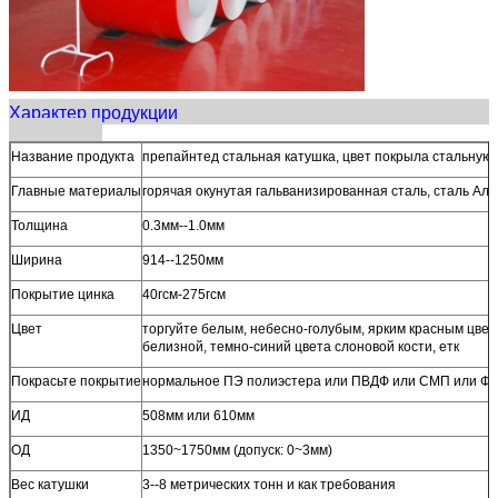
Характер продукции
Название продукта
препайнтед стальная катушка, цвет покрыла стальную 
Главные материалы
горячая окунутая гальванизированная сталь, сталь Алу-
Толщина
0.3мм--1.0мм
Ширина
914--1250мм
Покрытие цинка
40гсм-275гсм
Цвет
торгуйте белым, небесно-голубым, ярким красным цвет
белизной, темно-синий цвета слоновой кости, етк
Покрасьте покрытие
нормальное ПЭ полиэстера или ПВДФ или СМП или 
ИД
508мм или 610мм
ОД
1350~1750мм (допуск: 0~3мм)
Вес катушки
3--8 метрических тонн и как требования