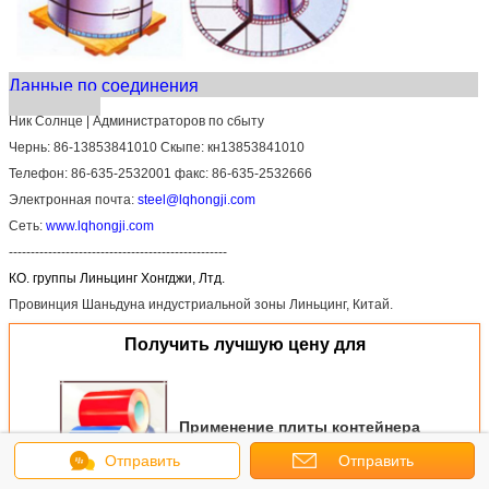
Данные по соединения
Ник Солнце | Администраторов по сбыту
Чернь: 86-13853841010 Скыпе: кн13853841010
Телефон: 86-635-2532001 факс: 86-635-2532666
Электронная почта:
steel@lqhongji.com
Сеть:
www.lqhongji.com
--------------------------------------------------
КО. группы Линьцинг Хонгджи, Лтд.
Провинция Шаньдуна индустриальной зоны Линьцинг, Китай.
Получить лучшую цену для
Применение плиты контейнера
и тип катушка катушки стали
Отправить
Отправить
покрытая цветом стальная