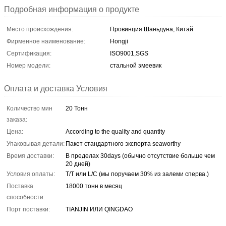
Подробная информация о продукте
Место происхождения:
Провинция Шаньдуна, Китай
Фирменное наименование:
Hongji
Сертификация:
ISO9001,SGS
Номер модели:
стальной змеевик
Оплата и доставка Условия
Количество мин
20 Тонн
заказа:
Цена:
According to the quality and quantity
Упаковывая детали:
Пакет стандартного экспорта seaworthy
Время доставки:
В пределах 30days (обычно отсутствие больше чем
20 дней)
Условия оплаты:
T/T или L/C (мы поручаем 30% из залеми сперва.)
Поставка
18000 тонн в месяц
способности:
Порт поставки:
TIANJIN ИЛИ QINGDAO