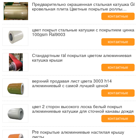
Предварительно окрашенная стальная катушка Gi
кровельная плита Цветные покрытые роллы
Предварительно окрашенная стальная катушка
контактные
Металлическая крыша
данные
цвет покрыл стальные катушки с покрытием цинка
100gsm Ral9003
контактные
данные
Стандартным ral покрытая цветом алюминиевая
катушка крыши
контактные
данные
верхний продавая лист цвета 3003 h14
алюминиевый с самой лучшей ценой
контактные
данные
цвет 2 сторон высокого лоска белый покрыл
алюминиевые катушки для сточной канавы дождя
контактные
данные
Pre покрытые алюминиевые настилая крышу
листы