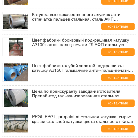
контактные
данные
Катушка высококачественного алузинк анти--
отпечатка пальцев стальная, сталь АФП
свертывается спиралью от группы хонгджи
контактные
данные
Цвет фабрики бронзовый подкрашивал катушку
АЗ100г анти--пальц-печати ГЛ АФП стальную
контактные
данные
Цвет фабрики голубой золотой подкрашивал
катушку АЗ150г гальвалуме анти--пальц-печати
АФП стальную
контактные
данные
Цена по прейскуранту завода-изготовителя
Препайнтед гальванизированная стальная
катушка (ППГИ/ППГЛ)
контактные
данные
PPGI, PPGL, prepainted стальная катушка, сырье
крыши стальной катушки цвета стальное от Китая
контактные
данные