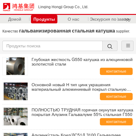
Linqing Hongji Group Co., Ltd.
Домой
Продукты
О нас
Экскурсия по заводу
>>
гальванизированная стальная катушка
Качество
supplier.
Глубокая жесткость G550 катушка из алюцинковой
золотистой стали
контактные
данные
Основной новый Н тип цинк украшения
материальный алюминиевый покрыл стальную
катушку
контактные
данные
ПОЛНОСТЬЮ ТРУДНАЯ горячая окунутая катушка
покрытая Алузинк Гальвалуме 55% стальная Г550
контактные
данные
Алузинк/сталь Коил/ДС51Д З100 Гальвалуме