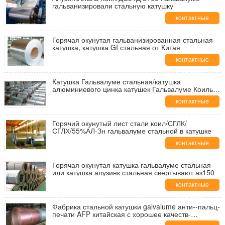
гальванизировали стальную катушку
контактные
данные
Горячая окунутая гальванизированная стальная
катушка, катушка GI стальная от Китая
контактные
данные
Катушка Гальвалуме стальная/катушка
алюминиевого цинка катушек Гальвалуме Коильс/
ГЛ стальная/катушка КоильсАлузинк
контактные
алюминиевого цинка стальная
данные
Горячий окунутый лист стали коил/СГЛК/
СГЛХ/55%АЛ-Зн гальвалуме стальной в катушке
контактные
данные
Горячая окунутая катушка гальвалуме стальная
или катушка алузинк стальная свертывают аз150
контактные
данные
Фабрика стальной катушки galvalume анти--пальц-
печати AFP китайская с хорошее качеств-
красным, голубой, цвет золота