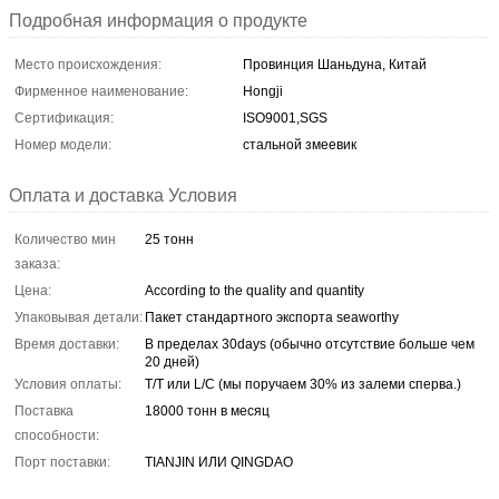
Подробная информация о продукте
Место происхождения:
Провинция Шаньдуна, Китай
Фирменное наименование:
Hongji
Сертификация:
ISO9001,SGS
Номер модели:
стальной змеевик
Оплата и доставка Условия
Количество мин
25 тонн
заказа:
Цена:
According to the quality and quantity
Упаковывая детали:
Пакет стандартного экспорта seaworthy
Время доставки:
В пределах 30days (обычно отсутствие больше чем
20 дней)
Условия оплаты:
T/T или L/C (мы поручаем 30% из залеми сперва.)
Поставка
18000 тонн в месяц
способности:
Порт поставки:
TIANJIN ИЛИ QINGDAO