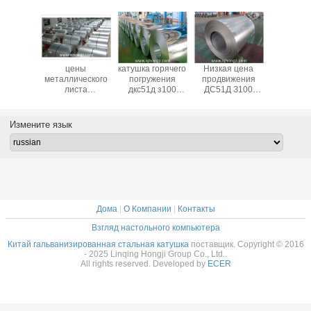
ячий
цены
катушка горячего
Низкая цена
Горя
ый лист
металлического
погружения
продвижения
окуну
ил/СГЛК/
листа
дкс51д з100
ДС51Д З100
гальвани
5%АЛ-Зн
оцинкованной
гальванизированная
фабрики
сталь
алуме
жести 0.12-1.2мм
стальная для
высококачественная
катушка, 
ной в
гальванизировали
настилать крышу
гальванизировала
GI сталь
Измените язык
ушке
стальной лист
лист, катушка ГИ
стальную
Кит
оцинкованной
стальная для
катушку
стали катушки
настилать крышу
З275
Дома
|
О Компании
|
Контакты
Взгляд настольного компьютера
Китай гальванизированная стальная катушка
поставщик. Copyright © 2016
- 2025 Linqing Hongji Group Co., Ltd..
All rights reserved. Developed by
ECER