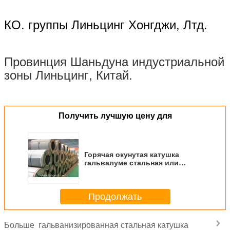
КО. группы Линьцинг Хонгджи, Лтд.
Провинция Шаньдуна индустриальной
зоны Линьцинг, Китай.
Оптовая продажа сразу от гальванизированных фарфором катушек стали,
катушка ГИ стальная
Получить лучшую цену для
Горячая окунутая катушка
гальвалуме стальная или
катушка алузинк стальная
свертывают аз150
Продолжать
гальванизированная стальная катушка
Больше