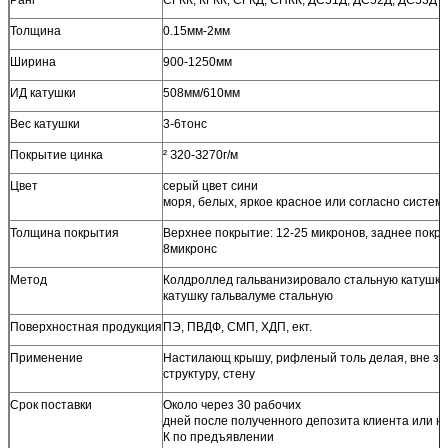
Толщина
0.15мм-2мм
Ширина
900-1250мм
ИД катушки
508мм/610мм
Вес катушки
3-6тонс
Покрытие цинка
² З20-З270г/м
Цвет
серый цвет сини
моря, белых, яркое красное или согласно систем
Толщина покрытия
Верхнее покрытие: 12-25 микронов, заднее покры
8микронс
Метод
Колдроллед гальванизировало стальную катушку,
катушку гальвалуме стальную
Поверхностная продукция
ПЭ, ПВДФ, СМП, ХДП, ект.
Применение
Настилающ крышу, рифленый толь делая, вне зд
структуру, стену
Срок поставки
Около через 30 рабочих
дней после полученного депозита клиента или не
К по предъявлении