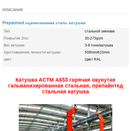
описание
Prepainted оцинкованная сталь катушки
Тип:
стальной змеевик
Покрытие Znic:
30-275gsm
Вес катушки:
3-8 тонн/катушка
Удостоверение личности катушки:
508mm/610mm
цвет:
Цвет RAL
Катушка АСТМ А653 горячая окунутая
гальванизированная стальная, препайнтед
стальная катушка