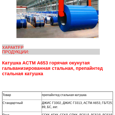
ХАРАКТЕР
ПРОДУКЦИИ:
Катушка АСТМ А653 горячая окунутая
гальванизированная стальная, препайнтед
стальная катушка
Товар
препайнтед стальная катушка
Стандартный
ДЖИС Г3302, ДЖИС Г3313, АСТМ А653, ГБ/Т2518
89, БС, ект.
Ранг
СГКК, КГКК, СГКД, СПКК, ДС51Д, ДС52Д, ДС53Д