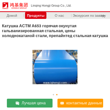
Linqing Hongji Group Co., Ltd.
Домой
Продукты
О нас
Экскурсия по заводу
>>
Катушка АСТМ А653 горячая окунутая
гальванизированная стальная, цены
холоднокатаной стали, препайнтед стальная катушка
Лучшая цена
контактные данные