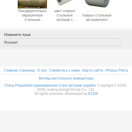
 PPGL,
Предварительно
цвет покрыл
Цвет RAL9003
Prepai
inted
окрашенная
стальные
покрыл стальные
катушк
ьная
стальная
катушки с
катушки/лист
сталь
, сырье
катушка Gi
покрытием цинка
prepainted
покрынны
тальной
кровельная
100gsm Ral9003
стальной белый
PPGI/
и цвета
плита Цветные
цвет
гальвани
Измените язык
ное от
покрытые роллы
стальной
тая
Предварительно
кату
Russian
окрашенная
стальная
катушка
Металлическая
крыша
Главная страница
|
О нас
|
Свяжитесь с нами
|
Карта сайта
|
Privacy Policy
Взгляд настольного компьютера
China Prepainted оцинкованная сталь катушки supplier.
Copyright © 2016 -
2026 Linqing Hongji Group Co., Ltd..
All rights reserved. Developed by
ECER