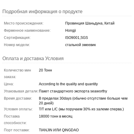
Подробная информация о продукте
Место происхождения:
Провинция Шаньдуна, Китай
Фирменное наименование:
Hongji
Сертификация:
ISO9001,SGS
Номер модели:
стальной змеевик
Оплата и доставка Условия
Количество мин
20 Тонн
заказа:
Цена:
According to the quality and quantity
Упаковывая детали:
Пакет стандартного экспорта seaworthy
Время доставки:
В пределах 30days (обычно отсутствие больше чем
20 дней)
Условия оплаты:
T/T или L/C (мы поручаем 30% из залеми сперва.)
Поставка
18000 тонн в месяц
способности:
Порт поставки:
TIANJIN ИЛИ QINGDAO