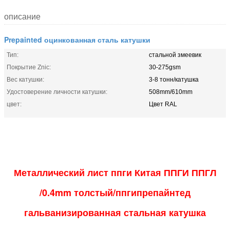
описание
Prepainted оцинкованная сталь катушки
Тип:
стальной змеевик
Покрытие Znic:
30-275gsm
Вес катушки:
3-8 тонн/катушка
Удостоверение личности катушки:
508mm/610mm
цвет:
Цвет RAL
Металлический лист ппги Китая ППГИ ППГЛ
/0.4mm толстый/ппгипрепайнтед
гальванизированная стальная катушка