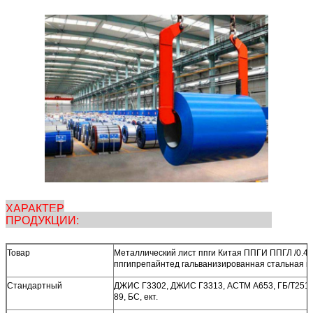
ХАРАКТЕР
ПРОДУКЦИИ:
Товар
Металлический лист ппги Китая ППГИ ППГЛ /0.4
ппгипрепайнтед гальванизированная стальная к
Стандартный
ДЖИС Г3302, ДЖИС Г3313, АСТМ А653, ГБ/Т2518
89, БС, ект.