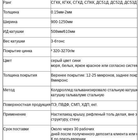
Ранг
СГКК, КГКК, СГКД, СПКК, ДС51Д, ДС52Д, ДС53Д
Толщина
0.15мм-2мм
Ширина
900-1250мм
ИД катушки
508мм/610мм
Вес катушки
3-6тонс
Покрытие цинка
² З20-З270г/м
Цвет
серый цвет сини
моря, белых, яркое красное или согласно систем
Толщина покрытия
Верхнее покрытие: 12-25 микронов, заднее покры
8микронс
Метод
Колдроллед гальванизировало стальную катушку,
катушку гальвалуме стальную
Поверхностная продукция
ПЭ, ПВДФ, СМП, ХДП, ект.
Применение
Настилающ крышу, рифленый толь делая, вне зд
структуру, стену
Срок поставки
Около через 30 рабочих
дней после полученного депозита клиента или не
К по предъявлении