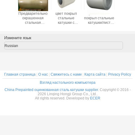
 PPGL,
Предварительно
цвет покрыл
Цвет RAL9003
Prepai
inted
окрашенная
стальные
покрыл стальные
катушк
ьная
стальная
катушки с
катушки/лист
сталь
, сырье
катушка Gi
покрытием цинка
prepainted
покрынны
тальной
кровельная
100gsm Ral9003
стальной белый
PPGI/
и цвета
плита Цветные
цвет
гальвани
Измените язык
ное от
покрытые роллы
стальной
тая
Предварительно
кату
Russian
окрашенная
стальная
катушка
Металлическая
крыша
Главная страница
|
О нас
|
Свяжитесь с нами
|
Карта сайта
|
Privacy Policy
Взгляд настольного компьютера
China Prepainted оцинкованная сталь катушки supplier.
Copyright © 2016 -
2026 Linqing Hongji Group Co., Ltd..
All rights reserved. Developed by
ECER