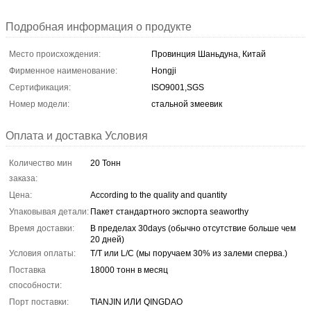
Подробная информация о продукте
Место происхождения:
Провинция Шаньдуна, Китай
Фирменное наименование:
Hongji
Сертификация:
ISO9001,SGS
Номер модели:
стальной змеевик
Оплата и доставка Условия
Количество мин
20 Тонн
заказа:
Цена:
According to the quality and quantity
Упаковывая детали:
Пакет стандартного экспорта seaworthy
Время доставки:
В пределах 30days (обычно отсутствие больше чем
20 дней)
Условия оплаты:
T/T или L/C (мы поручаем 30% из залеми сперва.)
Поставка
18000 тонн в месяц
способности:
Порт поставки:
TIANJIN ИЛИ QINGDAO