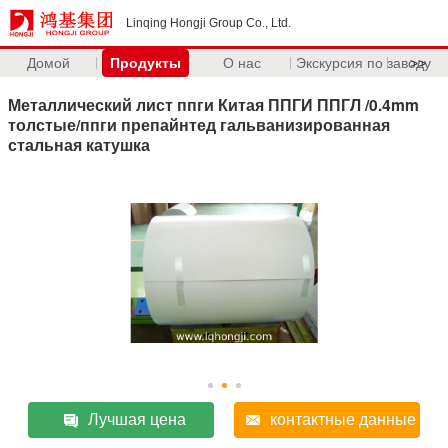
Linqing Hongji Group Co., Ltd.
Домой
Продукты
О нас
Экскурсия по заводу
>>
Металлический лист ппги Китая ППГИ ППГЛ /0.4mm
толстые/ппги препайнтед гальванизированная
стальная катушка
Лучшая цена
контактные данные