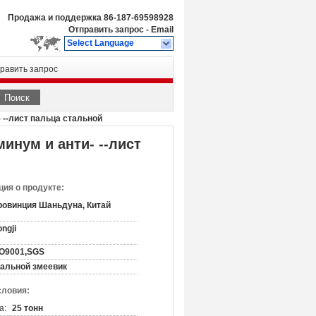
Продажа и поддержка
86-187-69598928
Отправить запрос
-
Email
Select Language
равить запрос
Поиск
--лист пальца стальной
инум и анти- --лист
ия о продукте:
ровинция Шаньдуна, Китай
ngji
SO9001,SGS
тальной змеевик
словия:
а:
25 тонн