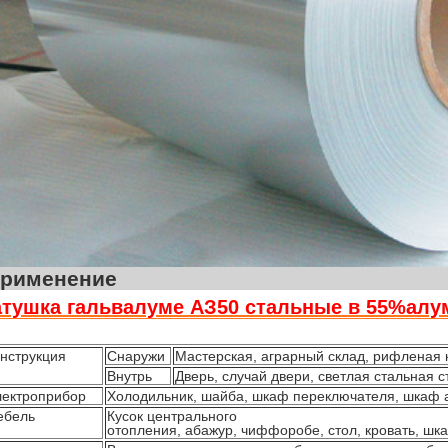
Примен
атушка гальвалуме АЗ50 стальные в 55%алум
нструкция
Снаружи
Мастерская, аграрный склад, рифленая 
Внутрь
Дверь, случай двери, светлая стальная 
ектроприбор
Холодильник, шайба, шкаф переключателя, шкаф а
ебель
Кусок центрального
отопления, абажур, чиффоробе, стол, кровать, шк