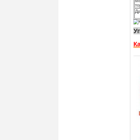
М
то
Др
К