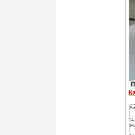
К
Ко
Эл
М