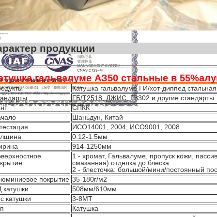
Характер про
атушка гальвалуме АЗ50 стальные в 55%алум
одукты
Катушка гальвалуме ГИ/хот-диппед стальная
андарты
ГБ/Т2518, ДЖИС, Г3302 и другие стандарты
нг
СПКК
ачало
Шаньдун, Китай
тестация
ИСО14001, 2004; ИСО9001, 2008
олщина
0.12-1.5мм
ирина
914-1250мм
верхностное
1 - хромат, Гальвалуме, пропуск кожи, пасс
крытие
смазанная) отделка до блеска.
2 - блесточка: большой/мини/постоянный пос
юминиевое покрытие
35-180г/м2
 катушки
508мм/610мм
с катушки
3-8МТ
п
Катушка