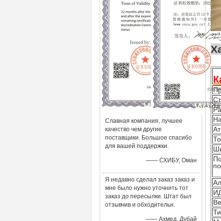
К
Пр
Ст
Ра
Н
Славная компания, лучшее
Ат
качество чем другие
поставщики. Большое спасибо
Т
для вашей поддержки.
Ш
По
—— СХИБУ, Оман
по
Я недавно сделал заказ заказ и
Ал
мне было нужно уточнить тот
ИД
заказ до пересылки. Штат был
Ве
отзывчив и обходительн.
Ти
—— Ахмед, Дубай