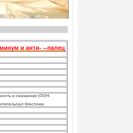
дукции
инум и анти- --палец
ивность и смазанная (ООН-
етитель/нул блесточек