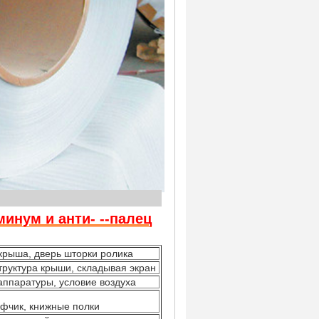
ение
инум и анти- --палец
крыша, дверь шторки ролика
структура крыши, складывая экран
ппаратуры, условие воздуха
афчик, книжные полки