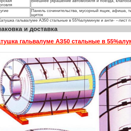
орская
Внешнее украшение автомобиля и поезда, клапбоа
рговля
угие
Панель сочинительства, мусорный ящик, афиша, 
щиток
Упаковка и до
атушка гальвалуме АЗ50 стальные в 55%алум