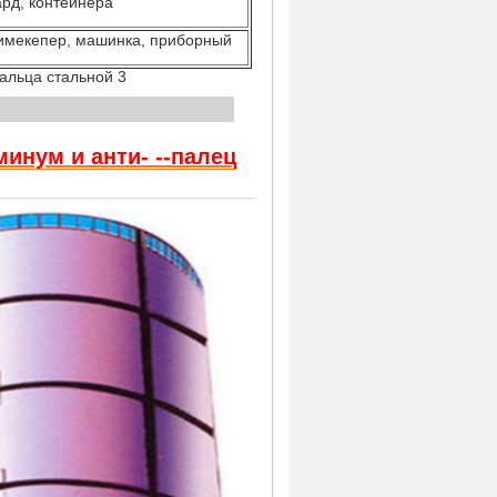
рд, контейнера
тимекепер, машинка, приборный
ставка
инум и анти- --палец