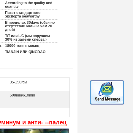
According to the quality and
quantity
Пакет стандартного
экспорта seaworthy
В пределах 30days (обычно
отсутствие больше чем 20
дней)
T/T или L/C (мы поручаем
30% из залеми сперва.)
:
18000 тонн в месяц
TIANJIN ИЛИ QINGDAO
35-150гсм
е
508mm/610mm
минум и анти- --палец