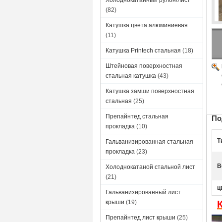
Холоднокатанный рулон/лист
(82)
Катушка цвета алюминиевая
(11)
Катушка Printech стальная
(18)
Штейновая поверхностная
стальная катушка
(43)
Катушка замши поверхностная
стальная
(25)
Препайнтед стальная
По
прокладка
(10)
Т
Гальванизированная стальная
прокладка
(23)
В
Холоднокатаной стальной лист
(21)
ц
Гальванизированный лист
крыши
(19)
Препайнтед лист крыши
(25)