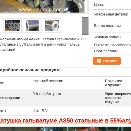
Цена:
Упаковывая детали:
Время доставки:
Условия оплаты:
Большие изображения :
Катушка гальвалуме АЗ50
стальные в 55%алуминум и анти- --лист пальца
Поставка способности
стальной
Порт поставки:
контакт
дробное описание продукта
стальной змеевик
Покрытие
ип:
Алузинк:
3-8 тонн/катушка
Удостоверени
ес катушки:
личности
катушки:
вет:
Цвет RAL
Катушка гальвалуме АЗ50 стальные в 55%алу