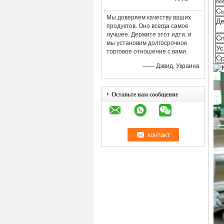
М
С
Мы доверяем качеству ваших
Де
продуктов. Оно всегда самое
лучшее. Держите этот идти, и
Сп
мы установим долгосрочное
Ус
торговое отношение с вами.
Ср
—— Дэвид, Украина
Оставьте нам сообщение