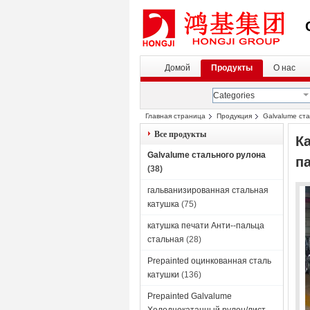
Домой
Продукты
О нас
Categories
Главная страница
Продукция
Galvalume ст
Все продукты
К
Galvalume стального рулона
п
(38)
гальванизированная стальная
катушка
(75)
катушка печати Анти--пальца
стальная
(28)
Prepainted оцинкованная сталь
катушки
(136)
Prepainted Galvalume