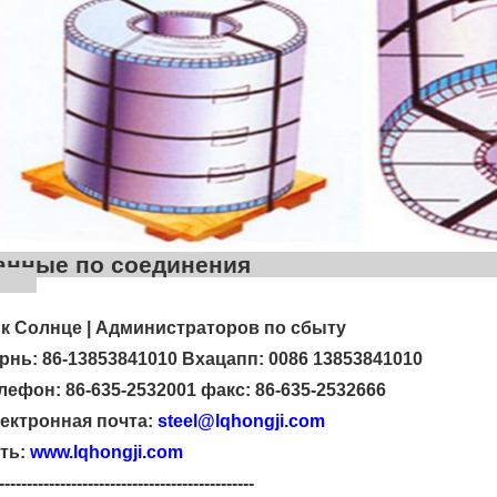
Данные по сое
к Солнце | Администраторов по сбыту
рнь: 86-13853841010 Вхацапп: 0086 13853841010
лефон: 86-635-2532001 факс: 86-635-2532666
ектронная почта:
steel@lqhongji.com
ть:
www.lqhongji.com
----------------------------------------------