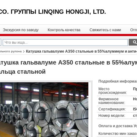
CO. ГРУППЫ LINQING HONGJI, LTD.
Экскурсия по заводу
Контроль качества
Свяжитесь с нами
Отп
Катушка гальвалуме АЗ50 стальные в 55%алуминум и анти- 
ального рулона
атушка гальвалуме АЗ50 стальные в 55%алум
альца стальной
Подробная информац
Место
П
происхождения:
Фирменное
Ho
наименование:
Сертификация:
I
Номер модели:
с
Оплата и доставка У
Количество мин заказ