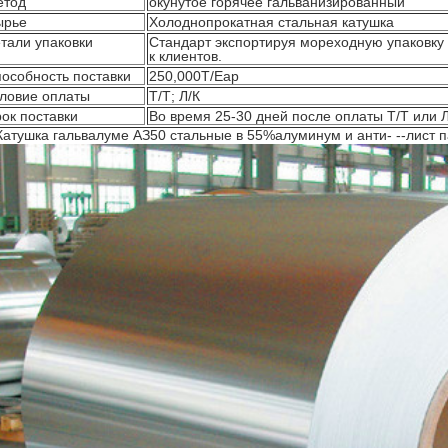
етод
окунутое горячее гальванизированный
ырье
Холоднопрокатная стальная катушка
тали упаковки
Стандарт экспортируя мореходную упаковку
к клиентов.
особность поставки
250,000Т/Еар
ловие оплаты
Т/Т; Л/К
ок поставки
Во время 25-30 дней после оплаты Т/Т или Л