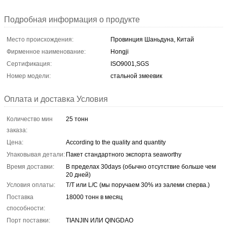
Подробная информация о продукте
Место происхождения:
Провинция Шаньдуна, Китай
Фирменное наименование:
Hongji
Сертификация:
ISO9001,SGS
Номер модели:
стальной змеевик
Оплата и доставка Условия
Количество мин
25 тонн
заказа:
Цена:
According to the quality and quantity
Упаковывая детали:
Пакет стандартного экспорта seaworthy
Время доставки:
В пределах 30days (обычно отсутствие больше чем
20 дней)
Условия оплаты:
T/T или L/C (мы поручаем 30% из залеми сперва.)
Поставка
18000 тонн в месяц
способности:
Порт поставки:
TIANJIN ИЛИ QINGDAO