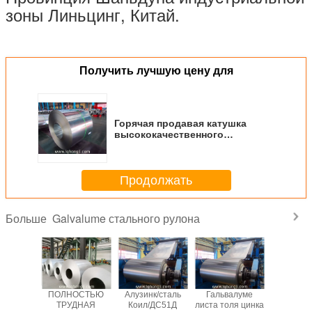
зоны Линьцинг, Китай.
Оптовая продажа сразу от гальванизированных фарфором катушек стали,
катушка ГИ стальная
Получить лучшую цену для
Горячая продавая катушка
высококачественного
гальвалуме катушки зинкалуме
поставщика фарфора
стального стальная
Продолжать
Galvalume стального рулона
Больше
й новый
ПОЛНОСТЬЮ
Алузинк/сталь
Гальвалуме
Гальва
 цинк
ТРУДНАЯ
Коил/ДС51Д
листа толя цинка
Хонгджи