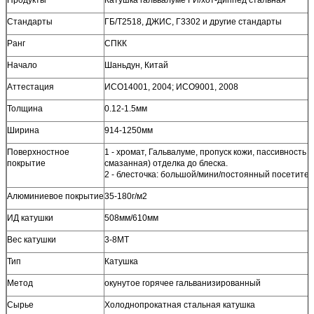
Стандарты
ГБ/Т2518, ДЖИС, Г3302 и другие стандарты
Ранг
СПКК
Начало
Шаньдун, Китай
Аттестация
ИСО14001, 2004; ИСО9001, 2008
Толщина
0.12-1.5мм
Ширина
914-1250мм
Поверхностное
1 - хромат, Гальвалуме, пропуск кожи, пассивность
покрытие
смазанная) отделка до блеска.
2 - блесточка: большой/мини/постоянный посетител
Алюминиевое покрытие
35-180г/м2
ИД катушки
508мм/610мм
Вес катушки
3-8МТ
Тип
Катушка
Метод
окунутое горячее гальванизированный
Сырье
Холоднопрокатная стальная катушка