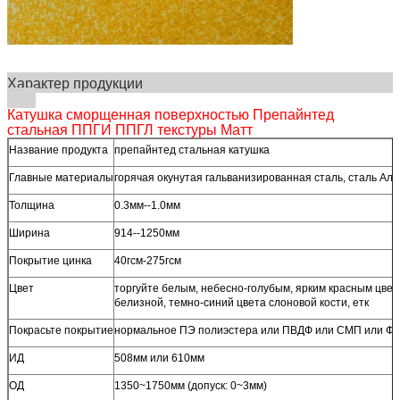
Характер продукции
Катушка сморщенная поверхностью Препайнтед
стальная ППГИ ППГЛ текстуры Матт
Название продукта
препайнтед стальная катушка
Главные материалы
горячая окунутая гальванизированная сталь, сталь Алу-
Толщина
0.3мм--1.0мм
Ширина
914--1250мм
Покрытие цинка
40гсм-275гсм
Цвет
торгуйте белым, небесно-голубым, ярким красным цвет
белизной, темно-синий цвета слоновой кости, етк
Покрасьте покрытие
нормальное ПЭ полиэстера или ПВДФ или СМП или 
ИД
508мм или 610мм
ОД
1350~1750мм (допуск: 0~3мм)