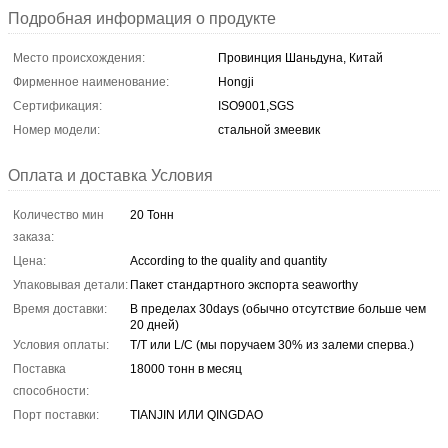
Подробная информация о продукте
Место происхождения:
Провинция Шаньдуна, Китай
Фирменное наименование:
Hongji
Сертификация:
ISO9001,SGS
Номер модели:
стальной змеевик
Оплата и доставка Условия
Количество мин
20 Тонн
заказа:
Цена:
According to the quality and quantity
Упаковывая детали:
Пакет стандартного экспорта seaworthy
Время доставки:
В пределах 30days (обычно отсутствие больше чем
20 дней)
Условия оплаты:
T/T или L/C (мы поручаем 30% из залеми сперва.)
Поставка
18000 тонн в месяц
способности:
Порт поставки:
TIANJIN ИЛИ QINGDAO