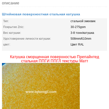
описание
Штейновая поверхностная стальная катушка
Тип:
стальной змеевик
Покрытие Znic:
30-275gsm
Вес катушки:
3-8 тонн/катушка
Удостоверение личности катушки:
508mm/610mm
цвет:
Цвет RAL
Катушка сморщенная поверхностью Препайнтед
стальная ППГИ ППГЛ текстуры Матт