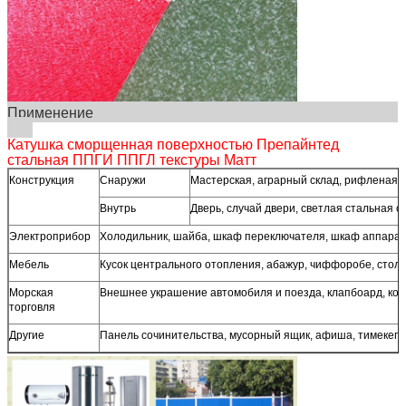
Применение
Катушка сморщенная поверхностью Препайнтед
стальная ППГИ ППГЛ текстуры Матт
Конструкция
Снаружи
Мастерская, аграрный склад, рифленая 
Внутрь
Дверь, случай двери, светлая стальная с
Электроприбор
Холодильник, шайба, шкаф переключателя, шкаф аппарат
Мебель
Кусок центрального отопления, абажур, чиффоробе, стол,
Морская
Внешнее украшение автомобиля и поезда, клапбоард, ко
торговля
Другие
Панель сочинительства, мусорный ящик, афиша, тимекеп