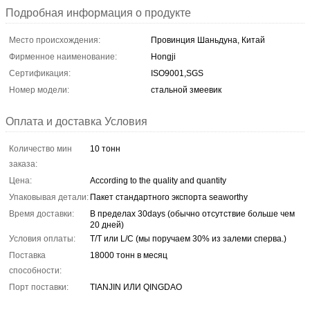
Подробная информация о продукте
Место происхождения:
Провинция Шаньдуна, Китай
Фирменное наименование:
Hongji
Сертификация:
ISO9001,SGS
Номер модели:
стальной змеевик
Оплата и доставка Условия
Количество мин
10 тонн
заказа:
Цена:
According to the quality and quantity
Упаковывая детали:
Пакет стандартного экспорта seaworthy
Время доставки:
В пределах 30days (обычно отсутствие больше чем
20 дней)
Условия оплаты:
T/T или L/C (мы поручаем 30% из залеми сперва.)
Поставка
18000 тонн в месяц
способности:
Порт поставки:
TIANJIN ИЛИ QINGDAO