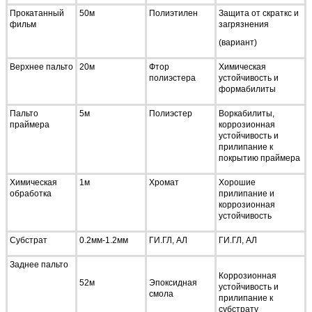
Прокатанный
50м
Полиэтилен
Защита от скраткс и
фильм
загрязнения
(вариант)
Верхнее пальто
20м
Фтор
Химическая
полиэстера
устойчивость и
формабилиты
Пальто
5м
Полиэстер
Воркабилиты,
праймера
коррозионная
устойчивость и
прилипание к
покрытию праймера
Химическая
1м
Хромат
Хорошие
обработка
прилипание и
коррозионная
устойчивость
Субстрат
0.2мм-1.2мм
ГИ.ГЛ, АЛ
ГИ.ГЛ, АЛ
Заднее пальто
Коррозионная
52м
Эпоксидная
устойчивость и
смола
прилипание к
субстрату