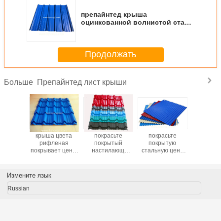
препайнтед крыша
оцинкованной волнистой стали
покрывает цену в лист
Продолжать
Препайнтед лист крыши
Больше
асьте
крыша цвета
покрасьте
покрасьте
листы 
ытый
рифленая
покрытый
покрытую
0.44мм Д
илающ
покрывает цены
настилающ
стальную цену
стальные
 лист,
строительных
крышу лист,
листов крыши
трудны
е самое
материалов
рифленое самое
согласно с лист,
мягкие
 листа
лучшее листа
тонко рифленый
изготов
Измените язык
родавая
толя продавая
стальной лист
Кит
укты
продукты
Russian