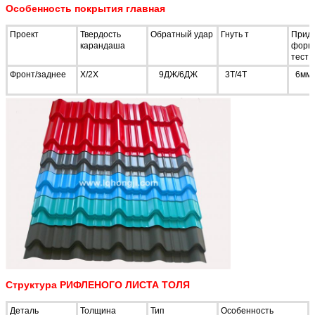
Особенность покрытия главная
Проект
Твердость
Обратный удар
Гнуть т
Прид
карандаша
форм
тест
Фронт/заднее
Х/2Х
9ДЖ/6ДЖ
3Т/4Т
6мм/
Структура РИФЛЕНОГО ЛИСТА ТОЛЯ
Деталь
Толщина
Тип
Особенность