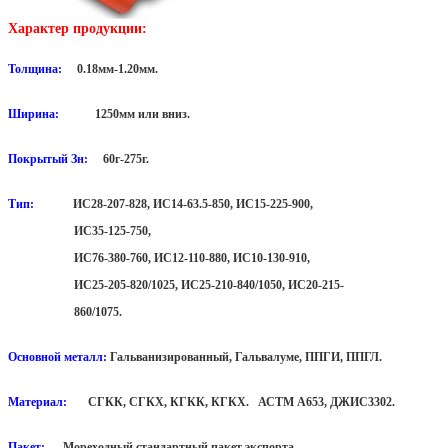
Характер продукции:
Толщина:
0.18мм-1.20мм.
Ширина:
1250мм или вниз.
Покрытый Зн:
60г-275г.
Тип:
ИС28-207-828, ИС14-63.5-850, ИС15-225-900,
ИС35-125-750,
ИС76-380-760, ИС12-110-880, ИС10-130-910,
ИС25-205-820/1025, ИС25-210-840/1050, ИС20-215-
860/1075.
Основной металл:
Гальванизированный, Гальвалуме, ППГИ, ППГЛ.
Материал:
СГКК, СГКХ, КГКК, КГКХ. АСТМ А653, ДЖИС3302.
Пакет:
Мореходный стандартный пакет экспорта.