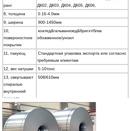
ранг
ДК02, ДК03, ДК04, ДК05, ДК06,
8, толщина
0.16-4.0мм
9, ширина
900-1450мм
10,
коатед&гальванизед&бригхт/блак
поверхностное
обожженное/уноил
покрытие
11, пакующ
Стандартная упаковка экспорта или согласно
требуемым клиентам
12, вес катушки
5-10тонс
13, свертывают
508/610мм
спиралью
внутренний
диаметр
14, свертывают
Макс.Φ1500 или как ваша просьба
спиралью
наружный
диаметр