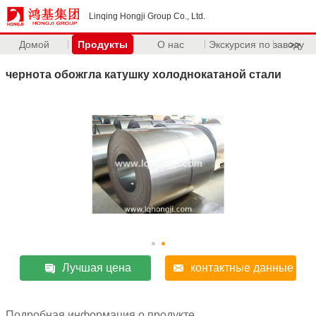
Linqing Hongji Group Co., Ltd.
Домой
Продукты
О нас
Экскурсия по заводу
>>
чернота обожгла катушку холоднокатаной стали
Лучшая цена
контактные данные
Подробная информация о продукте