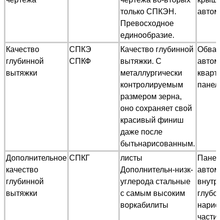
только СПКЭН.
автом
Превосходное
единообразие.
Качество
СПКЭ
Качество глубинной
Обва
глубинной
СПКФ
вытяжки. С
автом
вытяжки
металлургически
кварт
контролируемым
панел
размером зерна,
оно сохраняет свой
красивый финиш
даже после
бытьнарисованным.
Дополнительное
СПКГ
листы
Пане
качество
Дополнительн-низк-
автом
глубинной
углерода стальные
внутр
вытяжки
с самым высоким
глубок
воркабилиты
нарис
части