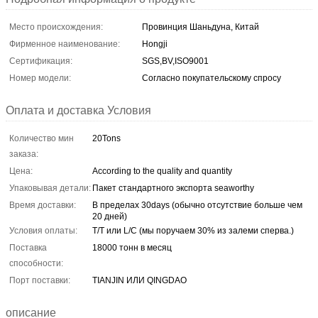
Место происхождения:
Провинция Шаньдуна, Китай
Фирменное наименование:
Hongji
Сертификация:
SGS,BV,ISO9001
Номер модели:
Согласно покупательскому спросу
Оплата и доставка Условия
Количество мин
20Tons
заказа:
Цена:
According to the quality and quantity
Упаковывая детали:
Пакет стандартного экспорта seaworthy
Время доставки:
В пределах 30days (обычно отсутствие больше чем
20 дней)
Условия оплаты:
T/T или L/C (мы поручаем 30% из залеми сперва.)
Поставка
18000 тонн в месяц
способности:
Порт поставки:
TIANJIN ИЛИ QINGDAO
описание