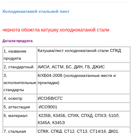
Холоднокатаной стальной лист
чернота обожгла катушку холоднокатаной стали
Детали продукта
Катушка/лист холоднокатаной стали СПКД
1, название
продукта
2, стандартный
АИСИ, АСТМ, БС, ДИН, ГБ, ДЖИС
3,
К/ХБ04-2008 (холоднокатанные жести и
исполнительные
прокладки)
стандарты
4, осмотр
ИСО/БВ/СГС
5, аттестация
ИСО9001
6, материал
К235Б, К345Б, СПХК, СПХД, СПХЭ, 510Л,
К345А, К345Э
7, стальная
СПКК, СПКД, СТ12, СТ13, СТ14/16, ДК01,