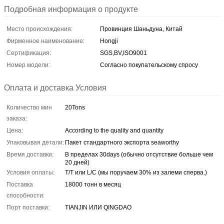
Подробная информация о продукте
Место происхождения:
Провинция Шаньдуна, Китай
Фирменное наименование:
Hongji
Сертификация:
SGS,BV,ISO9001
Номер модели:
Согласно покупательскому спросу
Оплата и доставка Условия
Количество мин
20Tons
заказа:
Цена:
According to the quality and quantity
Упаковывая детали:
Пакет стандартного экспорта seaworthy
Время доставки:
В пределах 30days (обычно отсутствие больше чем
20 дней)
Условия оплаты:
T/T или L/C (мы поручаем 30% из залеми сперва.)
Поставка
18000 тонн в месяц
способности:
Порт поставки:
TIANJIN ИЛИ QINGDAO