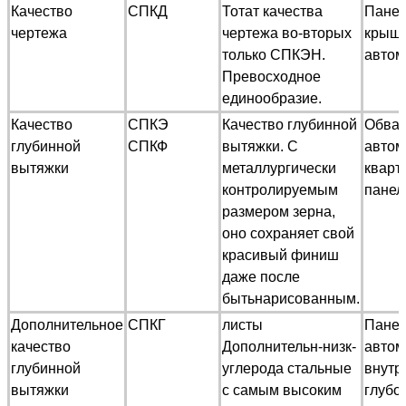
Качество
СПКД
Тотат качества
Панел
чертежа
чертежа во-вторых
крыш
только СПКЭН.
автом
Превосходное
единообразие.
Качество
СПКЭ
Качество глубинной
Обва
глубинной
СПКФ
вытяжки. С
автом
вытяжки
металлургически
кварт
контролируемым
панел
размером зерна,
оно сохраняет свой
красивый финиш
даже после
бытьнарисованным.
Дополнительное
СПКГ
листы
Пане
качество
Дополнительн-низк-
автом
глубинной
углерода стальные
внутр
вытяжки
с самым высоким
глубок