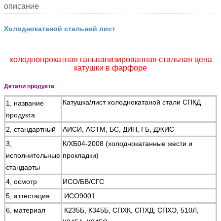
описание
Холоднокатаной стальной лист
холоднопрокатная гальванизированная стальная цена
катушки в фарфоре
Детали продукта
Катушка/лист холоднокатаной стали СПКД
1, название
продукта
2, стандартный
АИСИ, АСТМ, БС, ДИН, ГБ, ДЖИС
3,
К/ХБ04-2008 (холоднокатанные жести и
исполнительные
прокладки)
стандарты
4, осмотр
ИСО/БВ/СГС
5, аттестация
ИСО9001
6, материал
К235Б, К345Б, СПХК, СПХД, СПХЭ, 510Л,