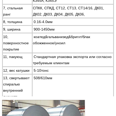
К345А, К345Э
7, стальная
СПКК, СПКД, СТ12, СТ13, СТ14/16, ДК01,
ранг
ДК02, ДК03, ДК04, ДК05, ДК06,
8, толщина
0.16-4.0мм
9, ширина
900-1450мм
10,
коатед&гальванизед&бригхт/блак
поверхностное
обожженное/уноил
покрытие
11, пакующ
Стандартная упаковка экспорта или согласно
требуемым клиентам
12, вес катушки
5-10тонс
13, свертывают
508/610мм
спиралью
внутренний
диаметр
14, свертывают
Макс.Φ1500 или как ваша просьба
спиралью