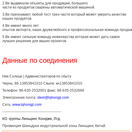
2.Ве выдвинули объекты для продукции, большего
части из продуктов сварены автоматической машиной.
3.Ве признавают любой тест трех-части который может уверить качество
наших продуктов.
4.Ве имеют много лет
опытов экспорта, наше дружелюбного и профессиональная команда продаж
5.Ве имеют сильную команду инженерства которая может дать самое
лучшее решение для ваших проектов.
Данные по соединения
Ник Солнце | Администраторов по сбыту
Чернь: 86-13853841010 Скыпе: кн13853841010
Телефон: 86-635-2532001 факс: 86-635-2532666
Электронная почта:
steel@lqhongji.com
Сеть:
www.lqhongji.com
--------------------------------------------------
КО. группы Линьцинг Хонгджи, Лтд.
Провинция Шаньдуна индустриальной зоны Линьцинг, Китай.