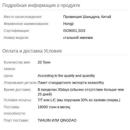
Подробная информация о продукте
Место происхождения:
Провинция Шаньдуна, Китай
Фирменное наименование:
Hongji
Сертификация:
ISO9001,SGS
Номер модели:
стальной змеевик
Оплата и доставка Условия
Количество мин
20 Тонн
заказа:
Цена:
According to the quality and quantity
Упаковывая детали:
Пакет стандартного экспорта seaworthy
Время доставки:
В пределах 30days (обычно отсутствие больше чем
20 дней)
Условия оплаты:
T/T или L/C (мы поручаем 30% из залеми сперва.)
Поставка
18000 тонн в месяц
способности:
Порт поставки:
TIANJIN ИЛИ QINGDAO