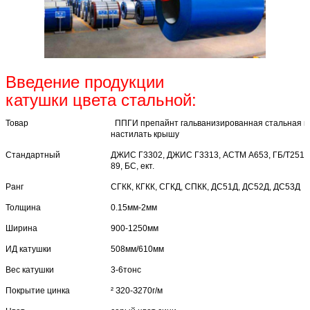
Введение продукции
катушки цвета стальной:
Товар
ППГИ препайнт гальванизированная стальная к
настилать крышу
Стандартный
ДЖИС Г3302, ДЖИС Г3313, АСТМ А653, ГБ/Т2518-
89, БС, ект.
Ранг
СГКК, КГКК, СГКД, СПКК, ДС51Д, ДС52Д, ДС53Д
Толщина
0.15мм-2мм
Ширина
900-1250мм
ИД катушки
508мм/610мм
Вес катушки
3-6тонс
Покрытие цинка
² З20-З270г/м