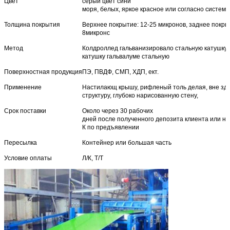
Цвет
серый цвет сини
моря, белых, яркое красное или согласно системе
Толщина покрытия
Верхнее покрытие: 12-25 микронов, заднее покрыт
8микронс
Метод
Колдроллед гальванизировало стальную катушку,
катушку гальвалуме стальную
Поверхностная продукция
ПЭ, ПВДФ, СМП, ХДП, ект.
Применение
Настилающ крышу, рифленый толь делая, вне зд
структуру, глубоко нарисованную стену,
Срок поставки
Около через 30 рабочих
дней после полученного депозита клиента или не
К по предъявлении
Пересылка
Контейнер или большая часть
Условие оплаты
Л/К, Т/Т