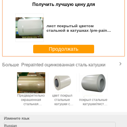
Получить лучшую цену для
лист покрытый цветом
стальной в катушках /pre-paint
гальванизировал сталь коильс/
ППГИ
Продолжать
Prepainted оцинкованная сталь катушки
Больше
 PPGL,
Предварительно
цвет покрыл
Цвет RAL9003
Prepai
inted
окрашенная
стальные
покрыл стальные
катушк
ьная
стальная
катушки с
катушки/лист
сталь
, сырье
катушка Gi
покрытием цинка
prepainted
покрынны
тальной
кровельная
100gsm Ral9003
стальной белый
PPGI/
и цвета
плита Цветные
цвет
гальвани
Измените язык
ное от
покрытые роллы
стальной
тая
Предварительно
кату
Russian