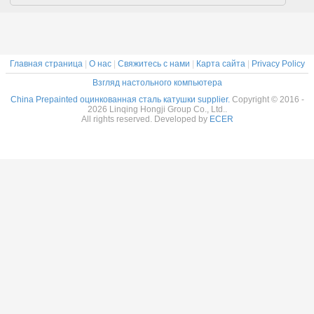
окрашенная
стальная
катушка
Металлическая
крыша
Главная страница
|
О нас
|
Свяжитесь с нами
|
Карта сайта
|
Privacy Policy
Взгляд настольного компьютера
China Prepainted оцинкованная сталь катушки supplier.
Copyright © 2016 -
2026 Linqing Hongji Group Co., Ltd..
All rights reserved. Developed by
ECER