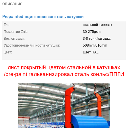
описание
Prepainted оцинкованная сталь катушки
Тип:
стальной змеевик
Покрытие Znic:
30-275gsm
Вес катушки:
3-8 тонн/катушка
Удостоверение личности катушки:
508mm/610mm
цвет:
Цвет RAL
лист покрытый цветом стальной в катушках
/pre-paint гальванизировал сталь коильс/ППГИ