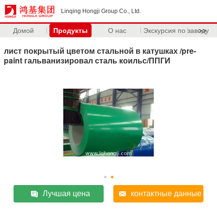
Linqing Hongji Group Co., Ltd.
Домой
Продукты
О нас
Экскурсия по заводу
>>
лист покрытый цветом стальной в катушках /pre-
paint гальванизировал сталь коильс/ППГИ
Лучшая цена
контактные данные